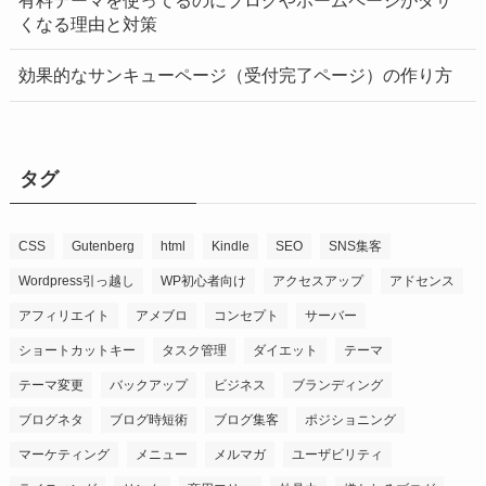
有料テーマを使ってるのにブログやホームページがダサ
くなる理由と対策
効果的なサンキューページ（受付完了ページ）の作り方
タグ
CSS
Gutenberg
html
Kindle
SEO
SNS集客
Wordpress引っ越し
WP初心者向け
アクセスアップ
アドセンス
アフィリエイト
アメブロ
コンセプト
サーバー
ショートカットキー
タスク管理
ダイエット
テーマ
テーマ変更
バックアップ
ビジネス
ブランディング
ブログネタ
ブログ時短術
ブログ集客
ポジショニング
マーケティング
メニュー
メルマガ
ユーザビリティ