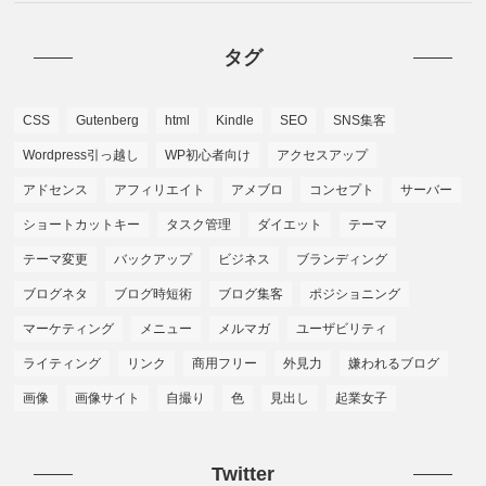
タグ
CSS
Gutenberg
html
Kindle
SEO
SNS集客
Wordpress引っ越し
WP初心者向け
アクセスアップ
アドセンス
アフィリエイト
アメブロ
コンセプト
サーバー
ショートカットキー
タスク管理
ダイエット
テーマ
テーマ変更
バックアップ
ビジネス
ブランディング
ブログネタ
ブログ時短術
ブログ集客
ポジショニング
マーケティング
メニュー
メルマガ
ユーザビリティ
ライティング
リンク
商用フリー
外見力
嫌われるブログ
画像
画像サイト
自撮り
色
見出し
起業女子
Twitter